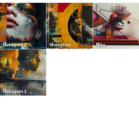
Dekagani 2
cherrylina
Rike
Dekagani 1