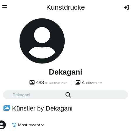
Kunstdrucke
Dekagani
493
4
KUNSTDRUCKE
KÜNSTLER
Künstler by Dekagani
Most recent